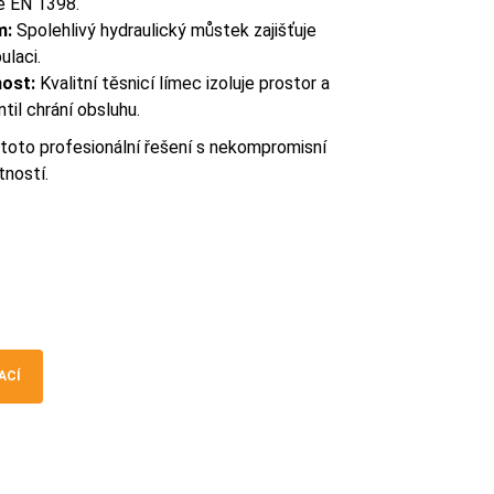
ě EN 1398.
m:
Spolehlivý hydraulický můstek zajišťuje
ulaci.
ost:
Kvalitní těsnicí límec izoluje prostor a
til chrání obsluhu.
toto profesionální řešení s nekompromisní
tností.
ACÍ