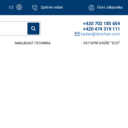
CZ
Zpětné volání
Účet zákazníka
+420 702 185 654
+420 474 319 111
kadan@doorhan.com
NAKLÁDACÍ TECHNIKA
VSTUPNÍ DVEŘE "ECO"