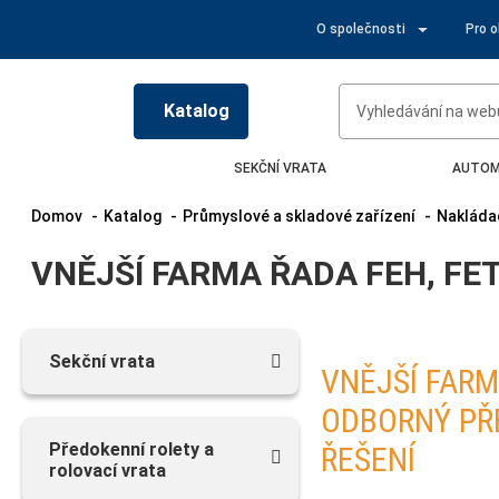
O společnosti
Pro 
Katalog
SEKČNÍ VRATA
AUTOM
Domov
Katalog
Průmyslové a skladové zařízení
Nakláda
VNĚJŠÍ FARMA ŘADA FEH, FE
Sekční vrata
VNĚJŠÍ FARM
ODBORNÝ PŘ
Předokenní rolety a
ŘEŠENÍ
rolovací vrata