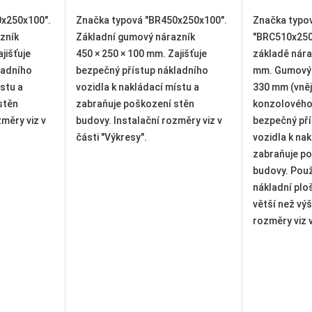
0x250x100".
Značka typová
Značka typo
zník
"BRC510x250x330". Postaven na
"BRM610x250
jišťuje
základě nárazníku 450 × 250 × 100
základě nára
ladního
mm. Gumový nárazník 510 x 250 x
mm. Gumový n
stu a
330 mm (vnější rozměry)
175 mm (vněj
stěn
konzolového druhu. Zajišťuje
pohyblivý. P
změry viz v
bezpečný přístup nákladního
pohyby vozík
vozidla k nakládací místu a
nakládání/vy
zabraňuje poškození stěn
větší odolno
budovy. Používá se, když výška
díky pohybliv
nákladní plošiny vozidla může být
rozměry viz v
větší než výška rampy. Instalační
rozměry viz v části "Výkresy".