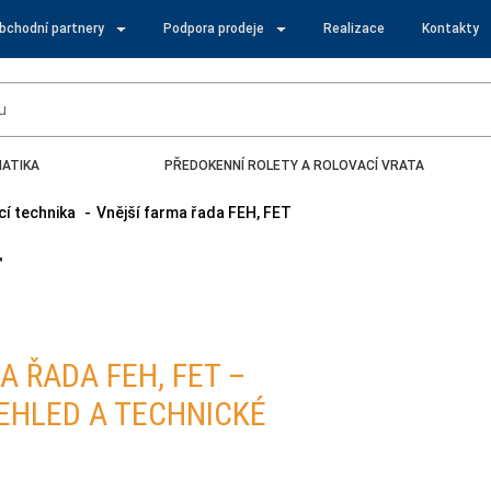
obchodní partnery
Podpora prodeje
Realizace
Kontakty
ATIKA
PŘEDOKENNÍ ROLETY A ROLOVACÍ VRATA
cí technika
Vnější farma řada FEH, FET
T
A ŘADA FEH, FET –
EHLED A TECHNICKÉ