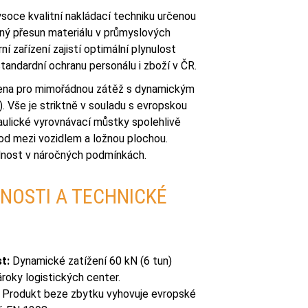
oce kvalitní nakládací techniku určenou
čný přesun materiálu v průmyslových
 zařízení zajistí optimální plynulost
andardní ochranu personálu i zboží v ČR.
žena pro mimořádnou zátěž s dynamickým
). Vše je striktně v souladu s evropskou
ulické vyrovnávací můstky spolehlivě
hod mezi vozidlem a ložnou plochou.
lnost v náročných podmínkách.
NOSTI A TECHNICKÉ
t:
Dynamické zatížení 60 kN (6 tun)
roky logistických center.
Produkt beze zbytku vyhovuje evropské