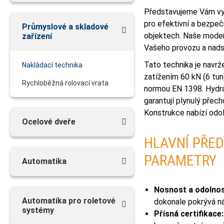
Představujeme Vám vys
pro efektivní a bezpe
Průmyslové a skladové
objektech. Naše moderní
zařízení
Vašeho provozu a nadst
Tato technika je navr
Nakládací technika
zatížením 60 kN (6 tun
Rychloběžná rolovací vrata
normou EN 1398. Hydra
garantují plynulý přec
Konstrukce nabízí odo
Ocelové dveře
HLAVNÍ PŘED
PARAMETRY
Automatika
Nosnost a odolnos
Аutomatika pro roletové
dokonale pokrývá ná
systémy
Přísná certifikace: