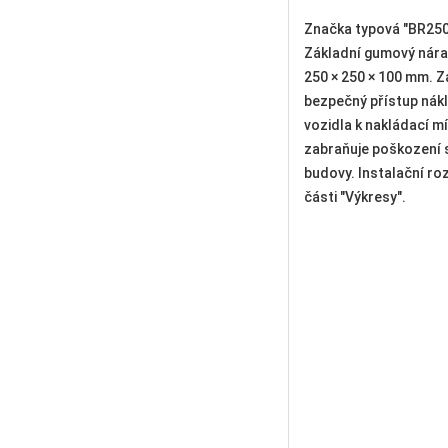
Značka typová "BR250x250x100".
Značka typová "BR45
Základní gumový nárazník
Základní gumový nára
250 × 250 × 100 mm. Zajišťuje
450 × 250 × 100 mm. Za
bezpečný přístup nákladního
bezpečný přístup nák
vozidla k nakládací místu a
vozidla k nakládací mí
zabraňuje poškození stěn
zabraňuje poškození 
budovy. Instalační rozměry viz v
budovy. Instalační ro
části "Výkresy".
části "Výkresy".
ové
v
v