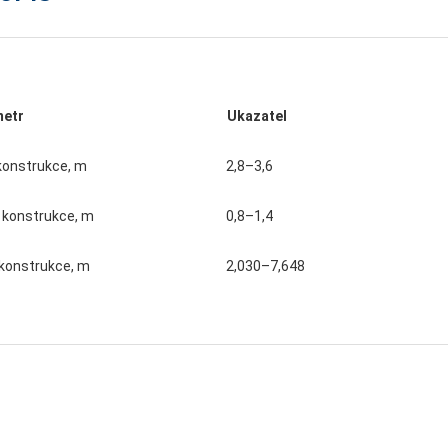
metr
Ukazatel
konstrukce, m
2,8–3,6
 konstrukce, m
0,8–1,4
 konstrukce, m
2,030–7,648