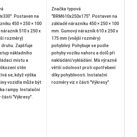
vá
Značka typová
Zna
x175". Postaven na
"BRM600x364x110". Postaven na
465
zníku 450 × 250 × 100
základě nárazníku 450 × 250 × 100
zák
árazník 610 x 250 x
mm. Gumový nárazník 600 x 364 x
mm.
ší rozměry)
110 mm (vnější rozměry)
(vn
ohybuje se podle
pohyblivý. Pohybuje se podle
pra
u nahoru a dolů při
pohyby vozíku nahoru a dolů při
mm.
kládání. Má výrazně
nakládání/vykládání. Má výrazně
nár
st proti opotřebení
větší odolnost proti opotřebení
nár
osti. Instalační
díky pohyblivosti. Lze použít
pok
 části "Výkresy".
pouze s můsteky se výsuvnou
oce
rampou s délkou 1 000 mm.
pod
Instalační rozměry viz v části
zvý
"Výkresy".
gum
poš
nak
díl
při