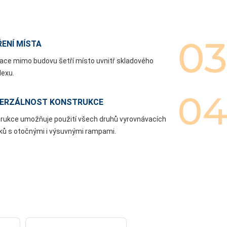
ENÍ MÍSTA
lace mimo budovu šetří místo uvnitř skladového
exu.
VERZÁLNOST KONSTRUKCE
rukce umožňuje použití všech druhů vyrovnávacích
ů s otočnými i výsuvnými rampami.