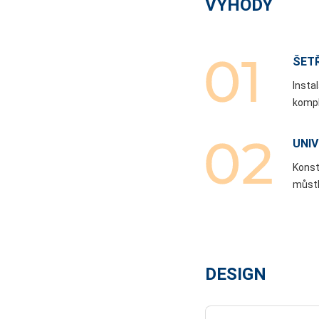
VÝHODY
ŠETŘ
Insta
kompl
UNI
Konst
můstk
DESIGN