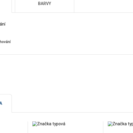
BARVY
ýhování
A