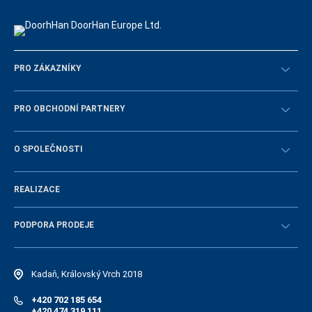
PRO ZÁKAZNÍKY
Překontrolovat
PRO OBCHODNÍ PARTNERY
Návody
STAŇTE SE OBCHODNÍM PARTNEREM
O SPOLEČNOSTI
Přihlásit se
Historie společnosti
REALIZACE
Volná místa a personální politika
Novinky
PODPORA PRODEJE
Návody
Elektonický katalog náhradních dílů
Kadaň, Královský Vrch 2018
+420 702 185 654
+420 474 319 111