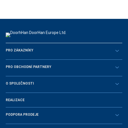
PRO ZÁKAZNÍKY
Překontrolovat
PRO OBCHODNÍ PARTNERY
Návody
STAŇTE SE OBCHODNÍM PARTNEREM
O SPOLEČNOSTI
Přihlásit se
Historie společnosti
REALIZACE
Volná místa a personální politika
Novinky
PODPORA PRODEJE
Návody