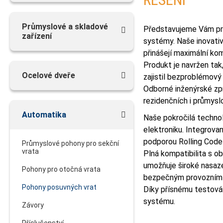
Průmyslové a skladové
Představujeme Vám pr
zařízení
systémy. Naše inovati
přinášejí maximální ko
Produkt je navržen tak
Ocelové dveře
zajistil bezproblémový
Odborné inženýrské zpr
rezidenčních i průmysl
Automatika
Naše pokročilá technol
elektroniku. Integrovan
podporou Rolling Code 
Průmyslové pohony pro sekční
vrata
Plná kompatibilita s 
umožňuje široké nasaze
Pohony pro otočná vrata
bezpečným provozním n
Pohony posuvných vrat
Díky přísnému testová
systému.
Závory