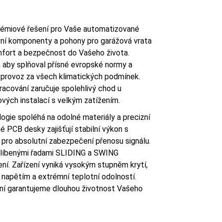
émiové řešení pro Vaše automatizované
vní komponenty a pohony pro garážová vrata
mfort a bezpečnost do Vašeho života.
, aby splňoval přísné evropské normy a
 provoz za všech klimatických podmínek.
acování zaručuje spolehlivý chod u
ových instalací s velkým zatížením.
ogie spoléhá na odolné materiály a precizní
é PCB desky zajišťují stabilní výkon s
pro absolutní zabezpečení přenosu signálu.
oblíbenými řadami SLIDING a SWING
ní. Zařízení vyniká vysokým stupněm krytí,
apětím a extrémní teplotní odolností.
ní garantujeme dlouhou životnost Vašeho