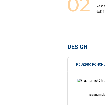
Vesta
další
DESIGN
POUZDRO POHON
Ergonomick