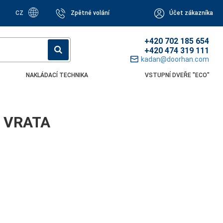
CZ
Zpětné volání
Účet zákazníka
+420 702 185 654
+420 474 319 111
kadan@doorhan.com
NAKLÁDACÍ TECHNIKA
VSTUPNÍ DVEŘE "ECO"
Á VRATA