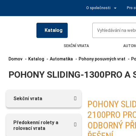
O společnosti
Pro 
Katalog
SEKČNÍ VRATA
AUTOM
Domov
Katalog
Automatika
Pohony posuvných vrat
POHONY SLIDING-1300PRO A 
Sekční vrata
POHONY SLID
2100PRO PR
Předokenní rolety a
ODBORNÝ PŘ
rolovací vrata
ŘEŠENÍ