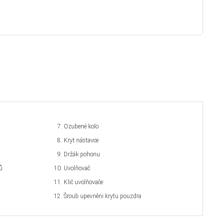
Ozubené kolo
Kryt nástavce
Držák pohonu
ů
Uvolňovač
Klič uvolňovače
Šroub upevněni krytu pouzdra