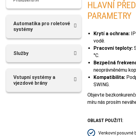
Příslušenství
HLAVNÍ PŘED
PARAMETRY
Аutomatika pro roletové
systémy
Krytí a ochrana:
IP
vodě.
Pracovní teploty:
S
Služby
°C.
Bezpečná frekven
neoprávněnému kopí
Vstupní systémy a
Kompatibilita:
Podp
vjezdové brány
SWING.
Objevte bezkonkurenční
míru nás prosím neváh
OBLAST POUŽITÍ:
Venkovní posuvné 