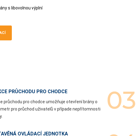
ány s libovolnou výplní
ACÍ
KCE PRŮCHODU PRO CHODCE
e průchodu pro chodce umožňuje otevření brány o
 metr pro průchod uživatelů v případe nepřítomnosti
y.
TAVĚNÁ OVLÁDACÍ JEDNOTKA