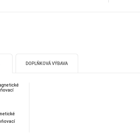
DOPLŇKOVÁ VÝBAVA
netické
vňovací