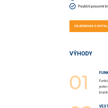
Pouliční posuvné br
OBJEDNÁVKA S INSTAL
VÝHODY
FUN
Funkc
jeden
brank
VES