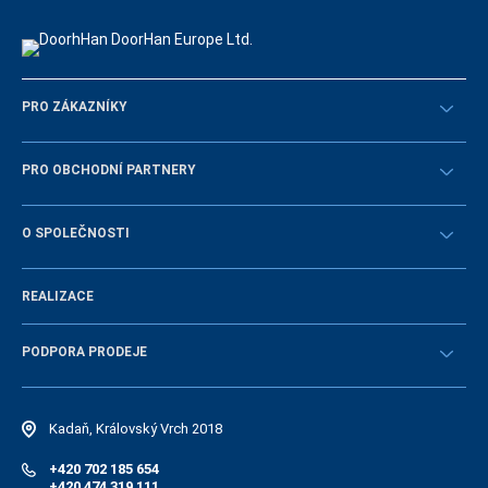
PRO ZÁKAZNÍKY
Překontrolovat
PRO OBCHODNÍ PARTNERY
Návody
STAŇTE SE OBCHODNÍM PARTNEREM
O SPOLEČNOSTI
Přihlásit se
Historie společnosti
REALIZACE
Volná místa a personální politika
Novinky
PODPORA PRODEJE
Návody
Elektonický katalog náhradních dílů
Kadaň, Královský Vrch 2018
+420 702 185 654
+420 474 319 111