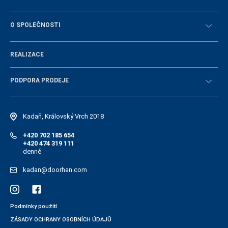
Návody
STAŇTE SE OBCHODNÍM PARTNEREM
O SPOLEČNOSTI
Přihlásit se
Historie společnosti
REALIZACE
Volná místa a personální politika
Novinky
PODPORA PRODEJE
Návody
Elektonický katalog náhradních dílů
Kadaň, Královský Vrch 2018
+420 702 185 654
+420 474 319 111
denně
kadan@doorhan.com
Podmínky použití
ZÁSADY OCHRANY OSOBNÍCH ÚDAJŮ