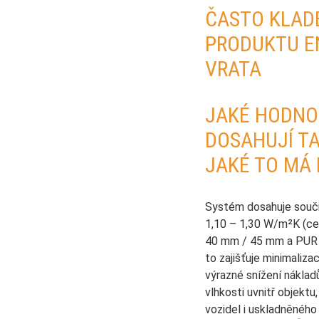
ČASTO KLAD
PRODUKTU E
VRATA
JAKÉ HODNO
DOSAHUJÍ T
JAKÉ TO MÁ
Systém dosahuje souči
1,10 – 1,30 W/m²K (cel
40 mm / 45 mm a PUR i
to zajišťuje minimaliza
výrazné snížení nákla
vlhkosti uvnitř objekt
vozidel i uskladněného