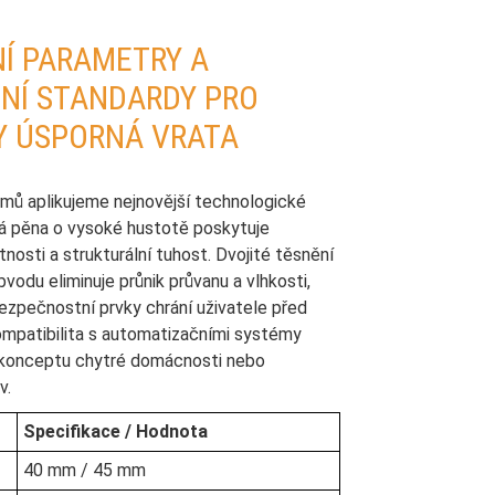
Í PARAMETRY A
NÍ STANDARDY PRO
Y ÚSPORNÁ VRATA
émů aplikujeme nejnovější technologické
á pěna o vysoké hustotě poskytuje
tnosti a strukturální tuhost. Dvojité těsnění
vodu eliminuje průnik průvanu a vlhkosti,
ezpečnostní prvky chrání uživatele před
kompatibilita s automatizačními systémy
 konceptu chytré domácnosti nebo
v.
Specifikace / Hodnota
40 mm / 45 mm