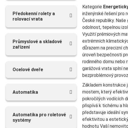
Kategorie
Energetick
Předokenní rolety a
inženýrské řešení pro 
rolovací vrata
České republiky. Naše 
odolnost, tepelnou izo
Využití prémiových mate
extrémních klimatický
Průmyslové a skladové
zařízení
důrazem na precizní ch
úroveň bezpečnosti pro
rodinného domu nebo r
garážová vrata splní ne
Ocelové dveře
bezproblémový provoz
Základem konstrukce j
mostem, který efektivn
Automatika
pokročilých vodících dr
přispívá k tichému a h
představuje ideální sy
Аutomatika pro roletové
efektivitou a estetic
systémy
hodnotu Vaší nemovito