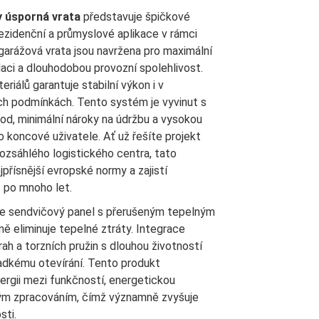
y úsporná vrata
představuje špičkové
rezidenční a průmyslové aplikace v rámci
garážová vrata jsou navržena pro maximální
laci a dlouhodobou provozní spolehlivost.
riálů garantuje stabilní výkon i v
ch podmínkách. Tento systém je vyvinut s
od, minimální nároky na údržbu a vysokou
 koncové uživatele. Ať už řešíte projekt
ozsáhlého logistického centra, tato
jpřísnější evropské normy a zajistí
 po mnoho let.
e sendvičový panel s přerušeným tepelným
ě eliminuje tepelné ztráty. Integrace
ah a torzních pružin s dlouhou životností
ladkému otevírání. Tento produkt
nergii mezi funkčností, energetickou
kým zpracováním, čímž významně zvyšuje
sti.