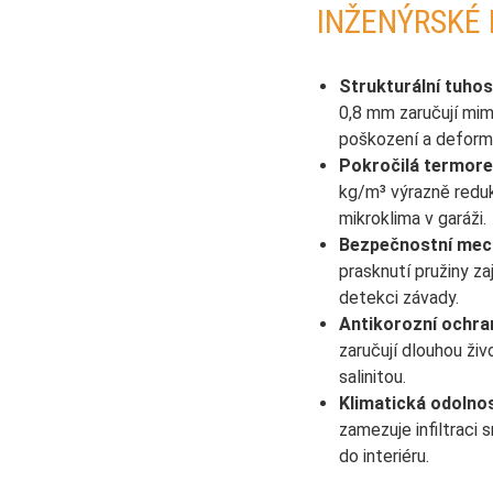
INŽENÝRSKÉ
Strukturální tuhos
0,8 mm zaručují mi
poškození a deform
Pokročilá termore
kg/m³ výrazně reduk
mikroklima v garáži.
Bezpečnostní mec
prasknutí pružiny za
detekci závady.
Antikorozní ochra
zaručují dlouhou živ
salinitou.
Klimatická odolnos
zamezuje infiltraci
do interiéru.