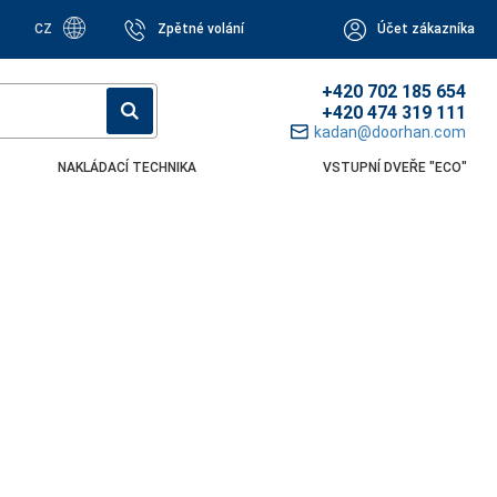
CZ
Zpětné volání
Účet zákazníka
+420 702 185 654
+420 474 319 111
kadan@doorhan.com
NAKLÁDACÍ TECHNIKA
VSTUPNÍ DVEŘE "ECO"