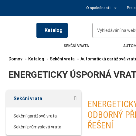
O společnosti
Pro 
Katalog
SEKČNÍ VRATA
AUTOM
Domov
Katalog
Sekční vrata
Automatická garážová vrat
ENERGETICKY ÚSPORNÁ VRA
Sekční vrata
ENERGETICK
ODBORNÝ PŘ
Sekční garážová vrata
ŘEŠENÍ
Sekční průmyslová vrata