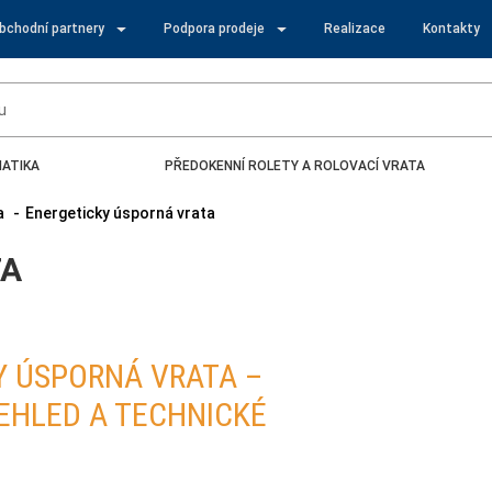
obchodní partnery
Podpora prodeje
Realizace
Kontakty
ATIKA
PŘEDOKENNÍ ROLETY A ROLOVACÍ VRATA
a
Energeticky úsporná vrata
TA
Y ÚSPORNÁ VRATA –
EHLED A TECHNICKÉ