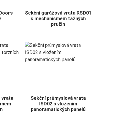
 Doors
Sekční garážová vrata RSD01
e
s mechanismem tažných
pružin
 vrata
Sekční průmyslová vrata
ismem
ISD02 s vložením
in
panoramatických panelů