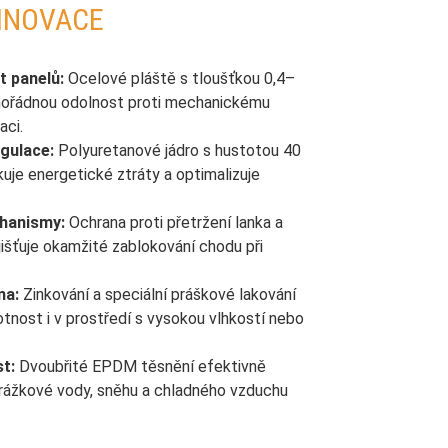
 INOVACE
t panelů:
Ocelové pláště s tloušťkou 0,4–
mořádnou odolnost proti mechanickému
aci.
gulace:
Polyuretanové jádro s hustotou 40
uje energetické ztráty a optimalizuje
hanismy:
Ochrana proti přetržení lanka a
jišťuje okamžité zablokování chodu při
na:
Zinkování a speciální práškové lakování
otnost i v prostředí s vysokou vlhkostí nebo
t:
Dvoubřité EPDM těsnění efektivně
 srážkové vody, sněhu a chladného vzduchu