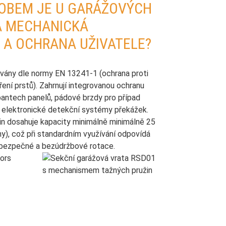
OBEM JE U GARÁŽOVÝCH
A MECHANICKÁ
 A OCHRANA UŽIVATELE?
ovány dle normy EN 13241-1 (ochrana proti
ření prstů). Zahrnují integrovanou ochranu
 pantech panelů, pádové brzdy pro případ
 a elektronické detekční systémy překážek.
in dosahuje kapacity minimálně minimálně 25
ny), což při standardním využívání odpovídá
 bezpečné a bezúdržbové rotace.