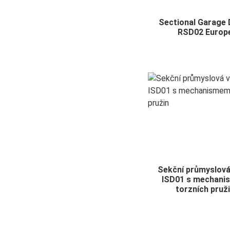
Sectional Garage
RSD02 Europ
Sekční průmyslová
ISD01 s mechan
torzních pruž