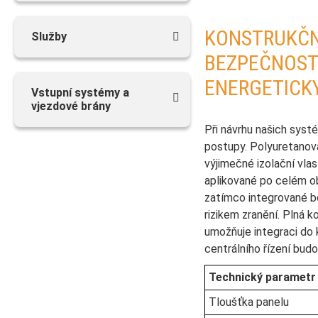
KONSTRUKČN
Služby
BEZPEČNOST
ENERGETICK
Vstupní systémy a
vjezdové brány
Při návrhu našich syst
postupy. Polyuretanov
výjimečné izolační vlas
aplikované po celém ob
zatímco integrované b
rizikem zranění. Plná 
umožňuje integraci do
centrálního řízení budo
Technický parametr
Tloušťka panelu