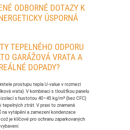
ENÉ ODBORNÉ DOTAZY K
NERGETICKY ÚSPORNÁ
TY TEPELNÉHO ODPORU
ATO GARÁŽOVÁ VRATA A
 REÁLNÉ DOPADY?
nitele prostupu tepla U-value v rozmezí
ková vrata). V kombinaci s tloušťkou panelu
zolací s hustotou 40–45 kg/m³ (bez CFC)
ci tepelných ztrát. V praxi to znamená
dů na vytápění a zamezení kondenzace
u, což je klíčové pro ochranu zaparkovaných
 vybavení.