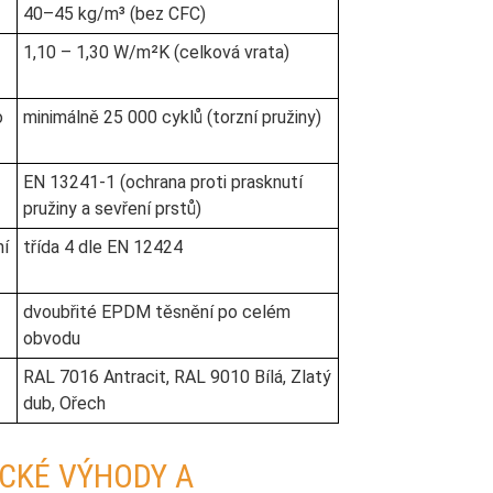
40–45 kg/m³ (bez CFC)
1,10 – 1,30 W/m²K (celková vrata)
o
minimálně 25 000 cyklů (torzní pružiny)
EN 13241-1 (ochrana proti prasknutí
pružiny a sevření prstů)
ní
třída 4 dle EN 12424
dvoubřité EPDM těsnění po celém
obvodu
RAL 7016 Antracit, RAL 9010 Bílá, Zlatý
dub, Ořech
CKÉ VÝHODY A