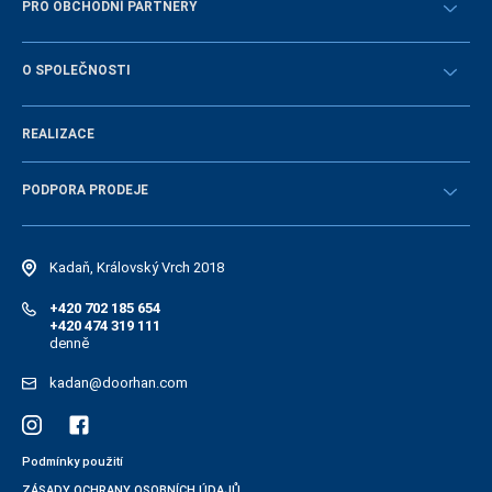
PRO OBCHODNÍ PARTNERY
Návody
STAŇTE SE OBCHODNÍM PARTNEREM
O SPOLEČNOSTI
Přihlásit se
Historie společnosti
REALIZACE
Volná místa a personální politika
Novinky
PODPORA PRODEJE
Návody
Elektonický katalog náhradních dílů
Kadaň, Královský Vrch 2018
+420 702 185 654
+420 474 319 111
denně
kadan@doorhan.com
Podmínky použití
ZÁSADY OCHRANY OSOBNÍCH ÚDAJŮ