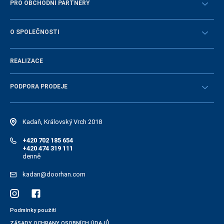
PRO OBCHODNÍ PARTNERY
Návody
STAŇTE SE OBCHODNÍM PARTNEREM
O SPOLEČNOSTI
Přihlásit se
Historie společnosti
REALIZACE
Volná místa a personální politika
Novinky
PODPORA PRODEJE
Návody
Elektonický katalog náhradních dílů
Kadaň, Královský Vrch 2018
+420 702 185 654
+420 474 319 111
denně
kadan@doorhan.com
Podmínky použití
ZÁSADY OCHRANY OSOBNÍCH ÚDAJŮ